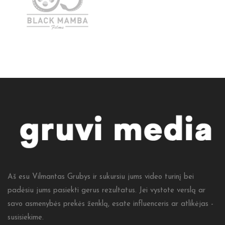
Aš esu Vilmantas Grubys ir sukursiu jums video turinį bei
padėsiu jums pasiekti gerus rezultatus. Jei vystote verslą ar
savo asmenybės prekės ženklą, esate influenceris ar atlikėjas -
susisiekime.