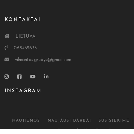
KONTAKTAI
LIETUVA
068432633
vilmantas.grubys@gmail.com
INSTAGRAM
NAUJIENOS
NAUJAUSI DARBAI
SUSISIEKIME
© 2025 Gruvi Media. Visos Teisės Saugomos.