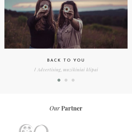
BACK TO YOU
Advertising
muzikiniai klipai
/
,
Our
Partner